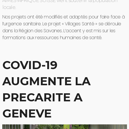
AIMES-AFRIQUE SUISSE vient soutenir la population
locale.
Nos projets ont été modifiés et adaptés pour faire face à
l’urgence sanitaire. Le projet « Villages Santé » se déroule
dans la Région des Savanes. L’accent y est mis sur les
formations aux ressources humaines de santé.
COVID-19
AUGMENTE LA
PRECARITE A
GENEVE