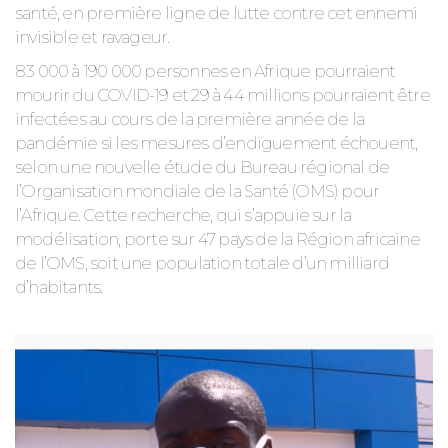
santé, en première ligne de lutte contre cet ennemi
invisible et ravageur.
83 000 à 190 000 personnes en Afrique pourraient
mourir du COVID-19 et 29 à 44 millions pourraient être
infectées au cours de la première année de la
pandémie si les mesures d’endiguement échouent,
selon une nouvelle étude du Bureau régional de
l’Organisation mondiale de la Santé (OMS) pour
l’Afrique. Cette recherche, qui s’appuie sur la
modélisation, porte sur 47 pays de la Région africaine
de l’OMS, soit une population totale d’un milliard
d’habitants.