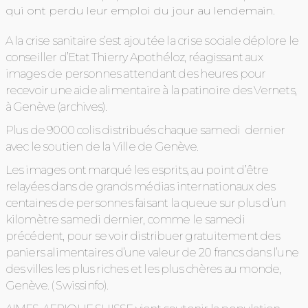
qui ont perdu leur emploi du jour au lendemain.
A la crise sanitaire s’est ajoutée la crise sociale déplore le
conseiller d’Etat Thierry Apothéloz, réagissant aux
images de personnes attendant des heures pour
recevoir une aide alimentaire à la patinoire des Vernets,
à Genève (archives).
Plus de 9000 colis distribués chaque samedi dernier
avec le soutien de la Ville de Genève.
Les images ont marqué les esprits, au point d’être
relayées dans de grands médias internationaux des
centaines de personnes faisant la queue sur plus d’un
kilomètre samedi dernier, comme le samedi
précédent, pour se voir distribuer gratuitement des
paniers alimentaires d’une valeur de 20 francs dans l’une
des villes les plus riches et les plus chères au monde,
Genève. ( Swissinfo).