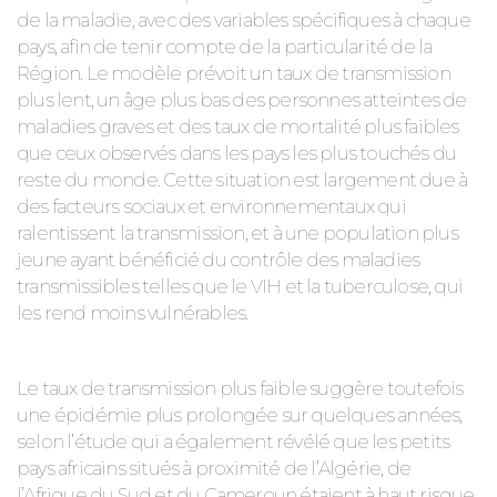
de la maladie, avec des variables spécifiques à chaque
pays, afin de tenir compte de la particularité de la
Région. Le modèle prévoit un taux de transmission
plus lent, un âge plus bas des personnes atteintes de
maladies graves et des taux de mortalité plus faibles
que ceux observés dans les pays les plus touchés du
reste du monde. Cette situation est largement due à
des facteurs sociaux et environnementaux qui
ralentissent la transmission, et à une population plus
jeune ayant bénéficié du contrôle des maladies
transmissibles telles que le VIH et la tuberculose, qui
les rend moins vulnérables.
Le taux de transmission plus faible suggère toutefois
une épidémie plus prolongée sur quelques années,
selon l’étude qui a également révélé que les petits
pays africains situés à proximité de l’Algérie, de
l’Afrique du Sud et du Cameroun étaient à haut risque