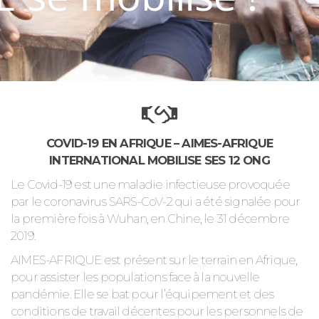
COVID-19 EN AFRIQUE – AIMES-AFRIQUE
INTERNATIONAL MOBILISE SES 12 ONG
Le Covid-19 est une maladie infectieuse provoquée
par le coronavirus SARS-CoV-2 qui a été signalée pour
la première fois à Wuhan, en Chine, le 31 décembre
2019.
AIMES-AFRIQUE est présent sur le terrain en Afrique,
pour assister les populations face à la nouvelle
pandémie. Elle se bat pour l’équipement et des
conditions de travail décentes pour les personnels de