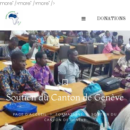
more" />
more" />
more" />
DONATIONS
Soutien du Canton de Genève
PAGE D'ACCUEIL
FORMATIONS
SOUTIEN DU
CANTON DE GENÈVE