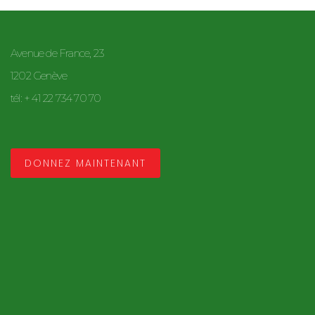
Avenue de France, 23
1202 Genève
tél: + 41 22 734 70 70
DONNEZ MAINTENANT