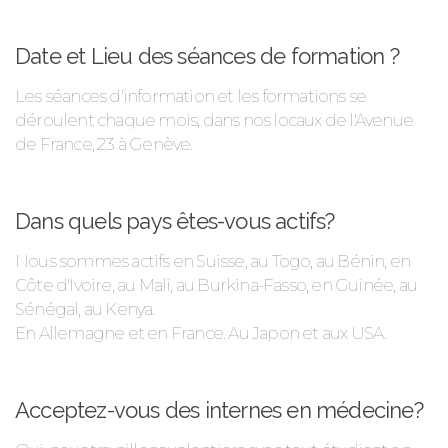
Date et Lieu des séances de formation ?
Les séances d'information et les formations se
déroulent chaque mois, dans nos locaux de l'Avenue
de France, 23 à Genève.
Dans quels pays êtes-vous actifs?
Nous sommes actifs en Suisse, au Togo, au Bénin, en
Côte d'Ivoire, au Mali, au Burkina-Fasso, en Guinée, au
Sénégal, au Kenya.
En Allemagne et en France. Au Japon et aux USA.
Acceptez-vous des internes en médecine?