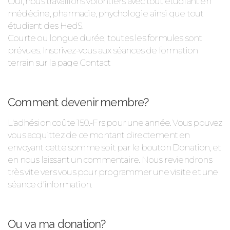
Oui, nous travaillons volontiers avec tout étudiant en
médécine, pharmacie, phychologie ainsi que tout
étudiant des HedS.
Courte ou longue durée, toutes les formules sont
prévues. Inscrivez-vous aux séances de formation
terrain sur la page Contact
Comment devenir membre?
L'adhésion coûte 150.-Frs pour une année. Vous pouvez
vous acquittez de ce montant directement en
envoyant cette somme soit par le bouton Donation, et
en nous laissant un commentaire. Nous reviendrons
très vite vers vous pour programmer une visite et une
séance d'information.
Ou va ma donation?