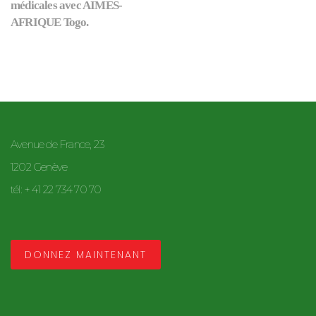
médicales avec AIMES-
AFRIQUE Togo.
Avenue de France, 23
1202 Genève
tél: + 41 22 734 70 70
DONNEZ MAINTENANT