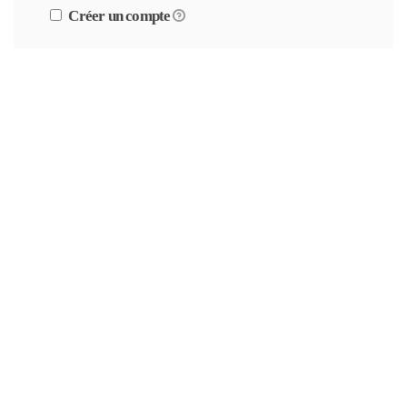
Créer un compte
Information de carte bancaire
Paiement sécurisé par SSL.
Numéro de la carte
*
CVC
*
Date d’expiration
*
Montrer les termes
Acceptez-vous les termes ?